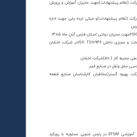
کت (نظام پیشنهادات)جهت مدیران آموزش و پرورش
ت (نظام پیشنهادات)و مبانی ایده یابی جهت اداره
ارس
آموزش تشریح الزامات و ممیزی داخلی ISO TS16949در شرکت اخشان
 SPCدر شرکت بهبود گستر(مخاطبان کارشناسان صنایع قطعه
برگزاری دوره آموزشی EFQM در پارس جنوبی عسلویه با رویکرد