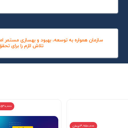
سازمان همواره به توسعه، بهبود و بهسازی مستمر ام
تلاش لازم را برای تحق
2،530،000 توم
4،950،000 تومان