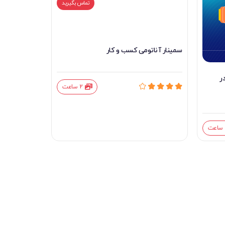
تماس بگیرید
عارضه يابي کس
سمینار آناتومی کسب و کار
BABOK
ر
2 ساعت