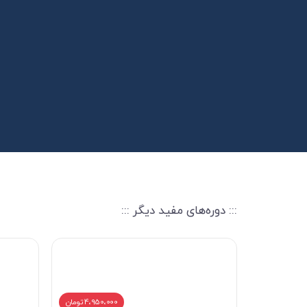
::: دوره‌های مفید دیگر :::
4،950،000 تومان