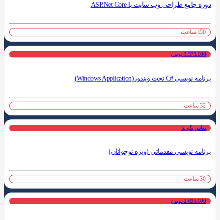
دوره جامع طراحی وب سایت با ASP.Net Core
150 ساعت
3،575،000 تومان
برنامه نویسی #C تحت ویندوز(Windows Application)
32 ساعت
تماس بگیرید
برنامه نویسی مقدماتی (ویژه نوجوانان)
30 ساعت
2،695،000 تومان