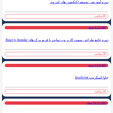
دوره آموزشی توسعه اپلیکیشن های اندروید
40 ساعت
4،235،000 تومان
دوره جامع طراحی سمت کاربر وب سایت با فریم ورک های React.js,Angular
28 ساعت
3،575،000 تومان
جاوا اسکریپت JavaScript
28 ساعت
16،115،000 تومان