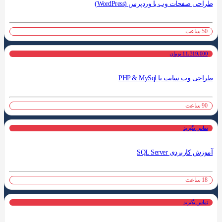
طراحی صفحات وب با وردپرس (WordPress)
50 ساعت
11،319،000 تومان
طراحی وب سایت با PHP & MySql
90 ساعت
تماس بگیرید
آموزش کاربردی SQL Server
18 ساعت
تماس بگیرید