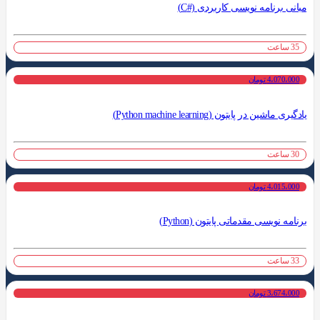
مبانی برنامه نویسی کاربردی (#C)
35 ساعت
4،070،000 تومان
یادگیری ماشین در پایتون (Python machine learning)
30 ساعت
4،015،000 تومان
برنامه نویسی مقدماتی پایتون (Python)
33 ساعت
3،674،000 تومان