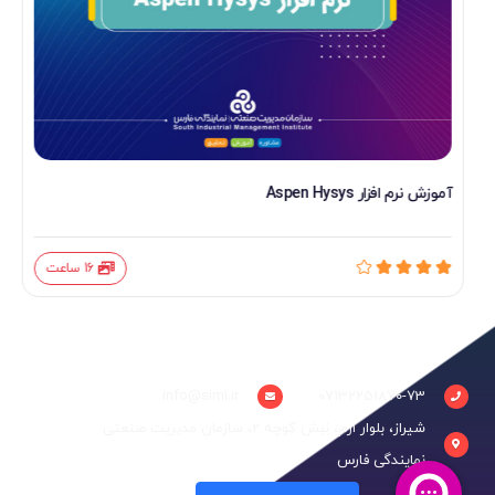
آموزش نرم افزار Aspen Hysys
16 ساعت
info@simi.ir
07132251870-73
شیراز، بلوار ارم، نبش کوچه 2، سازمان مدیریت صنعتی
نمایندگی فارس