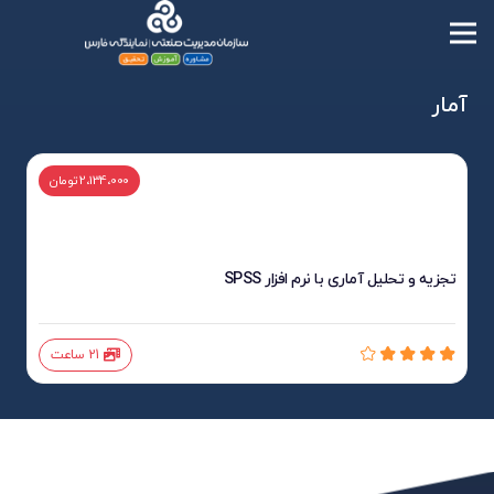
آمار
2،134،000 تومان
تجزیه و تحلیل آماری با نرم افزار SPSS
21 ساعت