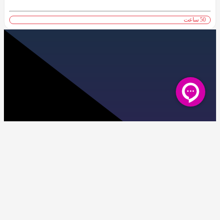
50 ساعت
07132251870-73
info@simi.ir
شیراز، بلوار ارم، نبش کوچه 2، سازمان مدیریت صنعتی نمایندگی فارس