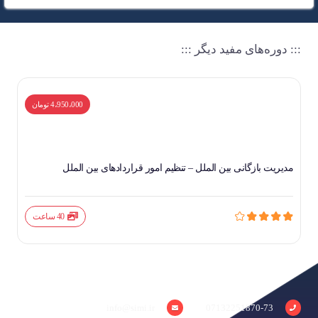
::: دوره‌های مفید دیگر :::
4،950،000 تومان
مدیریت بازگانی بین الملل – تنظیم امور قراردادهای بین الملل
40 ساعت
info@simi.ir
07132251870-73