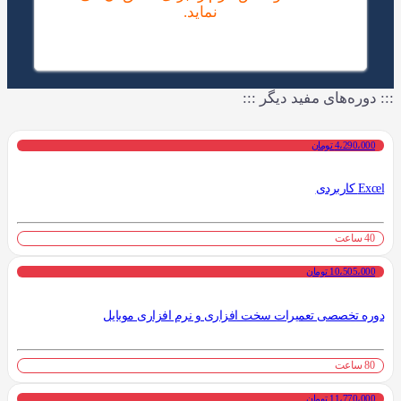
نماید.
::: دوره‌های مفید دیگر :::
4،290،000 تومان
Excel کاربردی
40 ساعت
10،505،000 تومان
دوره تخصصی تعمیرات سخت افزاری و نرم افزاری موبایل
80 ساعت
11،770،000 تومان