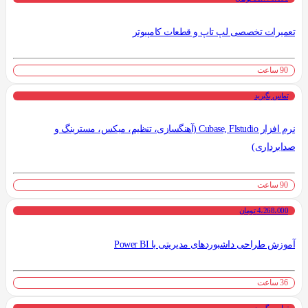
تعمیرات تخصصی لپ تاپ و قطعات کامپیوتر
90 ساعت
تماس بگیرید
نرم افزار Cubase, Flstudio (آهنگسازی، تنظیم، میکس، مسترینگ و
صدابرداری)
90 ساعت
4،268،000 تومان
آموزش طراحی داشبوردهای مدیریتی با Power BI
36 ساعت
تماس بگیرید