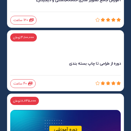
آموزش جامع تصویر سازی خلاقانه(دستی و دیجیتال)
120 ساعت
4،100،000 تومان
دوره از طراحی تا چاپ بسته بندی
40 ساعت
8،745،000 تومان