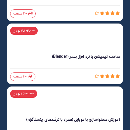
30 ساعت
3،663،000 تومان
ساخت انیمیشن با نرم افزار بلندر (Blender)
40 ساعت
2،200،000 تومان
آموزش محتواسازی با موبایل (همراه با ترفندهای اینستاگرام)