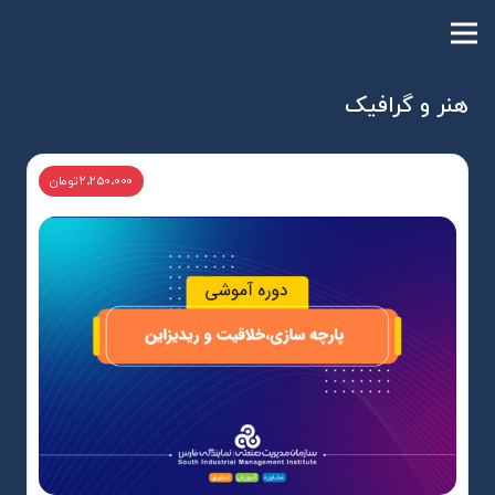
هنر و گرافیک
2،250،000 تومان