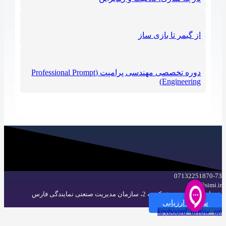
از گیمر تا بازی ساز
دوره تخصصی مهندسی پرامپت (Professional Prompt
Engineering)
07132251870-73
info@simi.ir
شیراز، بلوار ارم، نبش کوچه 2، سازمان مدیریت صنعتی نمایندگی فارس
سامانه ارزیابی
keyboard_arrow_up