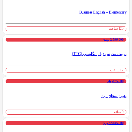
Business English – Elementary
120 ساعت
2،596،000 تومان
تربیت مدرس زبان انگلیسی (TTC)
12 ساعت
75،000 تومان
تعیین سطح زبان
0 ساعت
2،145،000 تومان