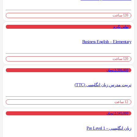
120 ساعت
تماس بگیرید
Business English – Elementary
120 ساعت
2،596،000 تومان
تربیت مدرس زبان انگلیسی (TTC)
12 ساعت
2،145،000 تومان
زبان انگلیسی – Pre Level 1