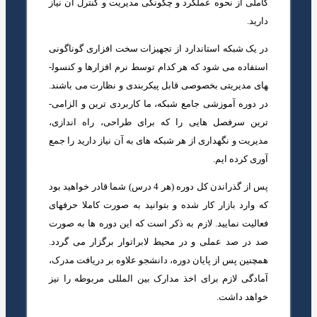
کاملی از نحوه عملکرد و چگونگی مدیریت و کنترل آن نیاز
دارید.
در یک شبکه استاندارد از تجهیزات سخت افزاری گوناگونی
استفاده می ­شود که هر کدام توسط نرم­ افزارها و کنسول­
های مدیریتی بخصوصی قابل پیکربندی و نظارت می­ باشند.
در دوره آموزشی جامع شبکه، ما کاربردی­ ترین و الزامی­
ترین سرفصل­ هایی را که برای طراحی، راه ­اندازی،
مدیریت و نگهداری از هر شبکه ه­ای به آن نیاز دارید را جمع
آوری کرده­ ایم.
پس از گذراندن کل دوره (هر 4 درس) شما قادر خواهید بود
که وارد بازار کار شده و بتوانید به صورت کاملا حرفه­ای
فعالیت نمایید. لازم به ذکر است که این دوره­ ها به صورت
صد در صد عملی و در محیط لابراتوار برگزار می­ گردد.
همچنین پس از پایان دوره، دانشجو علاوه بر دریافت مدرک،
آمادگی لازم برای اخذ مدارک بین ­المللی مربوطه را نیز
خواهد داشت.