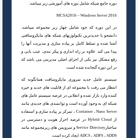
دوره جامع شبکه شامل دوره ­های آموزشی زیر می­باشد:
MCSA2016 – Windows Server 2016
در این دوره که خود شامل چهار زیر مجموعه می­باشد،
دانشجو با جدیدترین تکنولوژی­های شبکه ­های مایکروسافتی
آشنا شده و تسلط کامل بر پیاده ­سازی و مدیریت آنها را
پیدا می­ کند. علاوه بر راه ­اندازی و پیکر بندی، عیب­ یابی و
رفع مشکل نیز یکی از اجزای اصلی مدیریتی می­ باشد که
در این دوره گنجانده شده است.
سیستم عامل جدید سروری مایکروسافت همانگونه که
انتظار می رفت با مجموعه ای از قابلیت های جدید و خیره
کننده وارد بازار شده و انقلابی در عرصه سیستم عامل های
شبکه ای به وجود آورده است و توانمندی های جدیدی مانند
Container ، Nano Server ، تمرکز بر پیاده سازی و استفاده
از Hybrid Cloud در عرصه احراز هویت و دسترسی در
ساختارService Directory و سرویس های زیرمجموعه مانند
ADCS ، ADFS ، ADDS ایجاد کرده است.