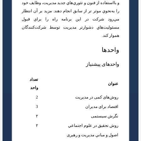
و با‌استفاده از فنون و تئوري‌هاي جديد
مديريت، وظايف خود
را به‌نحوي موثر تر از سابق انجام دهند. مزيد بر آن انتظار
مي‌رود شركت در اين برنامه راه را براي قبول
مسئوليت‌هاي
دشوارتر مديريت توسط شركت‌كنندگان
هموار كند
.
واحدها
واحدهای پیشنیاز
تعداد
عنوان
واحد
روش‌های کمی در مدیریت
2
اقتصاد برای مدیران
3
نگرش سیستمی
۲
روش تحقیق در علوم اجتماعي
۲
اصول و مباني مديريت و رهبری