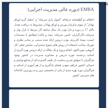
EMBA (دوره عالی مدیریت اجرایی)
اعطای دو گواهینامه حرفه‌ای "اصول بازار سرمایه" و "تحلیل گری اوراق
بهادار" از سوی سازمان بورس و اوراق بهادار، مشروط به دریافت معدل
بالای 17 در دوره و دارا بودن یک سال سابقه کار مرتبط با بازار پول و
سرمایه (کارگزاری، تامین سرمایه، بیمه و بانک) (مطابق با مستندات
لیست بیمه) کاربردی بودن دروس ارائه شده مبتنی بر مبانی نظری و
تئوریک مباحث استفاده از روش های متنوع سخنرانی، نمایش فیلم، کار
گروهی، موردکاوی، انجام پروژه و یک مقاله در ارائه دروس بهره گیری از
اساتید برجسته حوزه تدریس و مشاوره مدیریت در کشور وجود
فراگیران با سوابق تجربی مناسب از طیف گسترده ای از صنایع تولیدی و
خدماتی کشور فراهم نمودن فضای یادگیری و از هم آموزی از اساتید و
فراگیران دوره بهره مندی از یکی از تخصصی ترین و به روزترین کتابخانه
های مدیریتی کشور