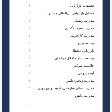
تحقیقات بازاریابی
۲
مسایل بازاریابی بین‌المللی و صادرات
۲
‌مدیریت ریسک
۲
مدیریت سرمایه‌گذاری
۲
‌مدیریت کارآفرینی
۲
توسعه فردی
۲
بازاريابي ديجيتال
۲
توسعه پایدار و اخلاق حرفه ای
۲
حاكميت شركتي
۲
آينده پژوهي
۲
مدیریت زنجیره تامین
۲
مدیریت تعالی سازمانی، کیفیت و بهره وری
۲
مديريت دانش
مهارت‌های عمومی مدیریت (مجموعه
۲
کارگاه‌های آموزشی)