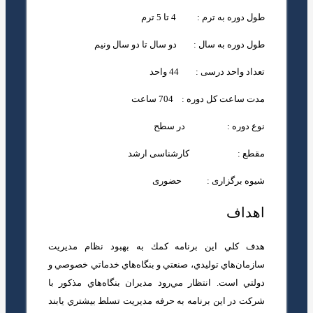
طول دوره به ترم : 4 تا 5 ترم
طول دوره به سال : دو سال تا دو
سال ونیم
تعداد واحد درسی : 44 واحد
مدت ساعت کل دوره : 704 ساعت
نوع دوره : در سطح
مقطع :
کارشناسی ارشد
شیوه برگزاری :
حضوری
اهداف
هدف كلي اين برنامه كمك به بهبود نظام مديريت
سازمان‌هاي توليدي، صنعتي و بنگاه‌هاي خدماتي خصوصي و
دولتي است. انتظار مي‌رود مديران بنگاه‌هاي مذكور با
شركت در اين برنامه به حرفه مديريت تسلط بيشتري يابند